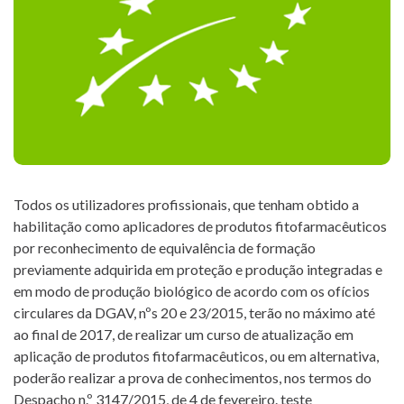
INSPECTION
FORMATIONS
NEWS
T. +351 268 625 026 | F.
PROJECTS
+351 268 626 546 | E.
CONTACTS
agricert@agricert.pt
Todos os utilizadores profissionais, que tenham obtido a
habilitação como aplicadores de produtos fitofarmacêuticos
E-
por reconhecimento de equivalência de formação
LEARNING
previamente adquirida em proteção e produção integradas e
PLATFORM
em modo de produção biológico de acordo com os ofícios
circulares da DGAV, nºs 20 e 23/2015, terão no máximo até
ao final de 2017, de realizar um curso de atualização em
aplicação de produtos fitofarmacêuticos, ou em alternativa,
poderão realizar a prova de conhecimentos, nos termos do
Despacho n.º 3147/2015, de 4 de fevereiro. teste