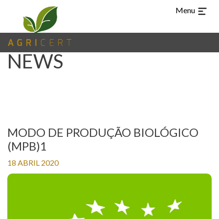
Menu
NEWS
TUR
CHI
ARA
ES
PT
EN
LANGUAGE
MODO DE PRODUÇÃO BIOLÓGICO
(MPB)1
(CURRENT)
HOME
18 ABRIL 2020
AGRICERT
CONTROL AND
CERTIFICATION