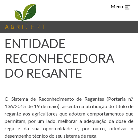
Menu
ENTIDADE
RECONHECEDORA
TUR
CHI
ARA
ES
PT
EN
LANGUAGE
DO REGANTE
(CURRENT)
HOME
O Sistema de Reconhecimento de Regantes (Portaria n.º
AGRICERT
136/2015 de 19 de maio), assenta na atribuição do título de
CONTROL AND
regante aos agricultores que adotem comportamentos que
permitam, por um lado, melhorar a adequação da dose de
CERTIFICATION
rega e da sua oportunidade e, por outro, otimizar o
desempenho técnico do seu sistema de rega.
INSPECTION