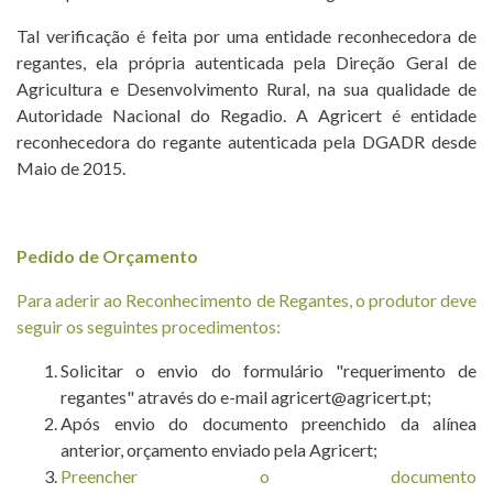
Tal verificação é feita por uma entidade reconhecedora de
FORMATIONS
regantes, ela própria autenticada pela Direção Geral de
Agricultura e Desenvolvimento Rural, na sua qualidade de
NEWS
Autoridade Nacional do Regadio. A Agricert é entidade
reconhecedora do regante autenticada pela DGADR desde
PROJECTS
Maio de 2015.
T. +351 268 625 026 | F.
CONTACTS
+351 268 626 546 | E.
agricert@agricert.pt
E-
Pedido de Orçamento
LEARNING
Para aderir ao Reconhecimento de Regantes, o produtor deve
PLATFORM
seguir os seguintes procedimentos:
Solicitar o envio do formulário "requerimento de
regantes" através do e-mail agricert@agricert.pt;
Após envio do documento preenchido da alínea
anterior, orçamento enviado pela Agricert;
Preencher o documento