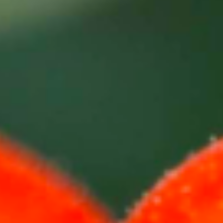
目
T. +351 268 625 026 | F.
联
+351 268 626 546 | E.
系
agricert@agricert.pt
人
电
子
学
习
平
台