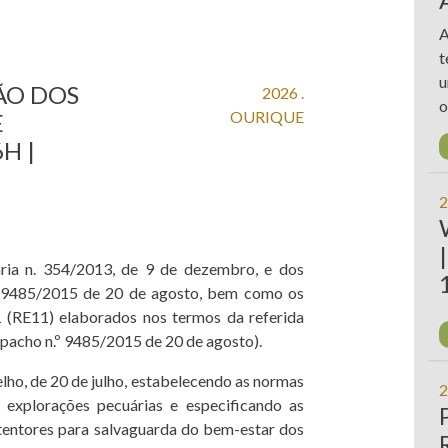
A
t
u
ÃO DOS
2026 .
o
OURIQUE
E
H |
2
aria n. 354/2013, de 9 de dezembro, e dos
.º 9485/2015 de 20 de agosto, bem como os
1 (RE11) elaborados nos termos da referida
despacho n.º 9485/2015 de 20 de agosto).
lho, de 20 de julho, estabelecendo as normas
2
 explorações pecuárias e especificando as
tentores para salvaguarda do bem-estar dos