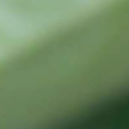
控
制
和
认
证
检
查
成
形
新
闻
项