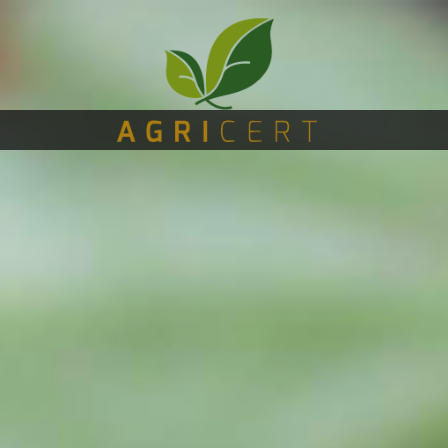
主
(CURRENT)
页
AGRICERT