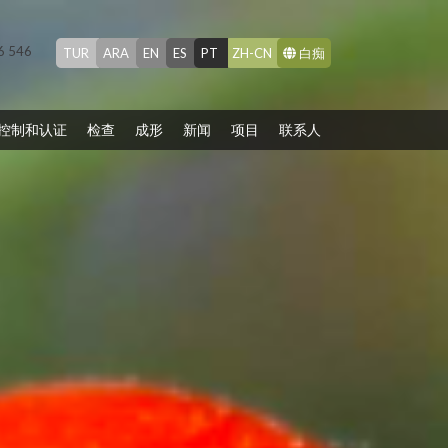
26 546
TUR
ARA
EN
ES
PT
ZH-CN
白痴
控制和认证
检查
成形
新闻
项目
联系人