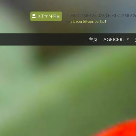
T. +351 268 625 026 | F. +351 268 6
电子学习平台
E.
agricert@agricert.pt
(CURRENT)
主页
AGRICERT