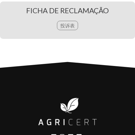
检
查
FICHA DE RECLAMAÇÃO
成
投诉表
形
新
闻
项
目
联
系
人
电
子