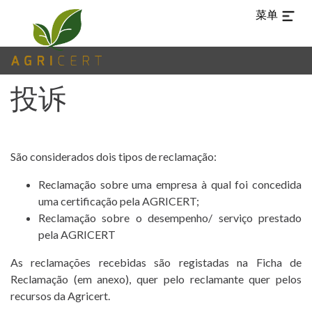
菜单
TUR
ARA
EN
ES
PT
ZH-
白
CN
痴
投诉
主
(CURRENT)
页
São considerados dois tipos de reclamação:
AGRICERT
Reclamação sobre uma empresa à qual foi concedida
控
uma certificação pela AGRICERT;
制
Reclamação sobre o desempenho/ serviço prestado
pela AGRICERT
和
认
As reclamações recebidas são registadas na Ficha de
Reclamação (em anexo), quer pelo reclamante quer pelos
证
recursos da Agricert.