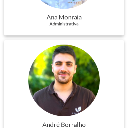
项
Ana Monraia
目
Administrativa
联
系
人
电
子
学
习
平
台
André Borralho