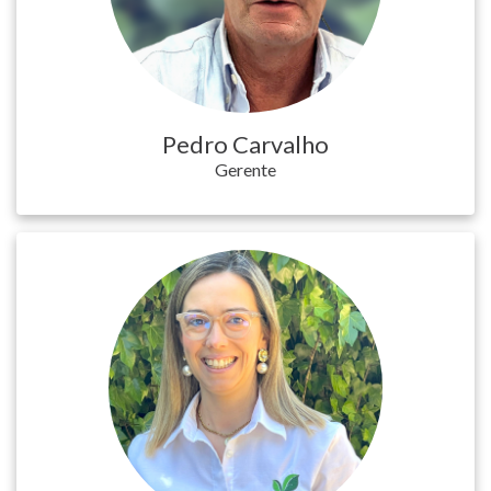
AGRICERT
控
制
Pedro Carvalho
和
Gerente
认
证
检
查
成
形
新
闻