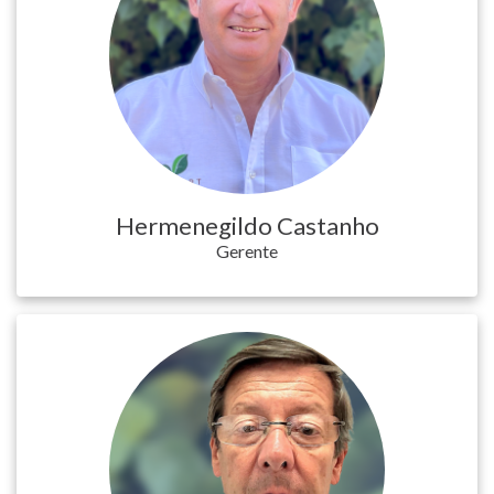
T. +351 268 625 026 | F.
+351 268 626 546 | E.
agricert@agricert.pt
Hermenegildo Castanho
Gerente
TUR
ARA
EN
ES
PT
ZH-
白
CN
痴
主
(CURRENT)
页