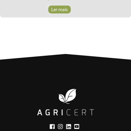
PROJETOS
Ler mais
CONTACTOS
PLATAFORMA
DE E-
T. +351 268 625 026 | F.
LEARNING
+351 268 626 546 | E.
agricert@agricert.pt