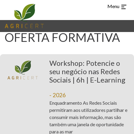
Menu
TUR
CHI
ARA
EN
ES
PT
IDIOMAS
OFERTA FORMATIVA
(CURRENT)
HOME
AGRICERT
Workshop: Potencie o
seu negócio nas Redes
CONTROLO E
Sociais | 6h | E-Learning
CERTIFICAÇÃO
- 2026
INSPEÇÃO
Enquadramento As Redes Sociais
permitiram aos utilizadores partilhar e
FORMAÇÃO
consumir mais informação, mas são
também uma janela de oportunidade
NOTÍCIAS
para as mar