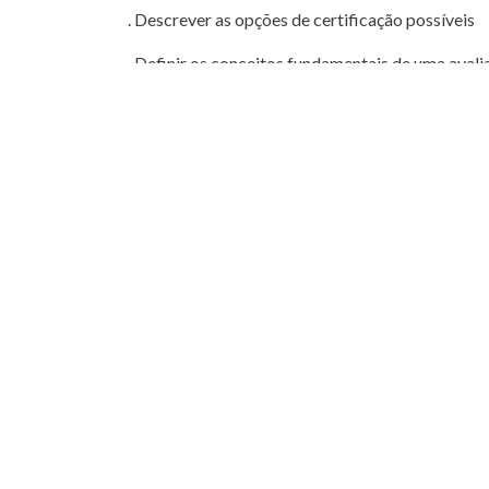
. Descrever as opções de certificação possíveis
. Definir os conceitos fundamentais de uma avali
. Efetuar avaliações de risco
. Identificar as formações necessárias dados aos
. Descrever a sinalética a utilizar
. Identificar e descrever os registos a utilizar
Destinatários
. Produtores agrícolas
. Técnicos agrários
. Associações de produtores