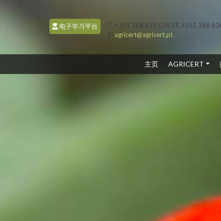
T. +351 268 625 026 | F. +351 268 6
电子学习平台
E.
agricert@agricert.pt
(CURRENT)
主页
AGRICERT