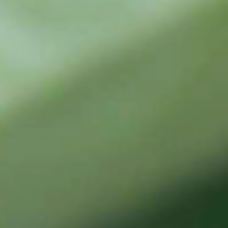
AGRICERT
控
制
和
认
证
检
查
成
形
新
闻
项