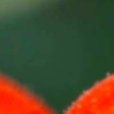
目
T. +351 268 625 026 | F.
联
+351 268 626 546 | E.
系
agricert@agricert.pt
人
电
子
学
习
平
台