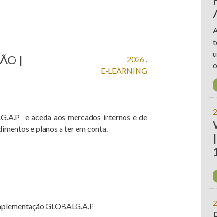
A
t
u
ÃO |
2026 .
o
E-LEARNING
2
G.A.P e aceda aos mercados internos e de
dimentos e planos a ter em conta.
2
 implementação GLOBALG.A.P