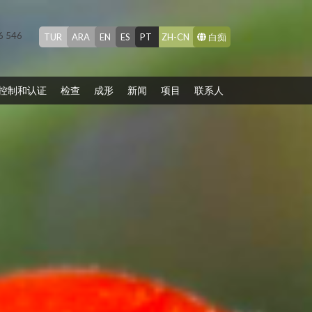
26 546
TUR
ARA
EN
ES
PT
ZH-CN
白痴
控制和认证
检查
成形
新闻
项目
联系人