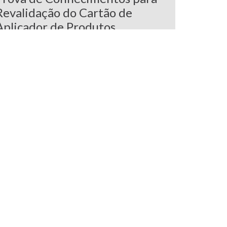
Revalidação do Cartão de
Aplicador de Produtos
Fitofarmacêuticos |
Homologado CCDR | 8h |
Presencial
 prova de conhecimentos para a obtenção do
artão de aplicador de produtos
itofarmacêuticos, é uma alternativa à formação
xigida pela Lei n.º 26/20
语言更多