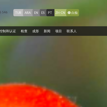
26 546
TUR
ARA
EN
ES
PT
ZH-CN
白痴
控制和认证
检查
成形
新闻
项目
联系人