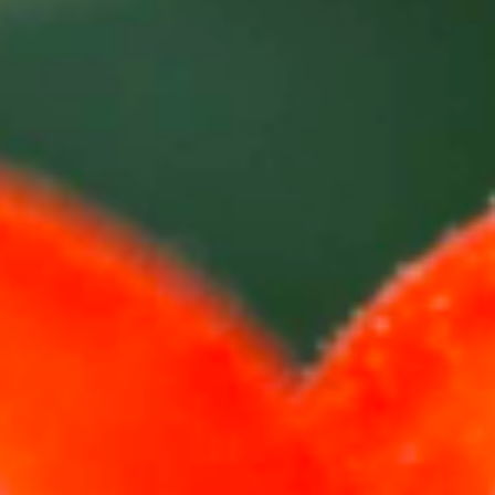
联
T. +351 268 625 026 | F.
系
+351 268 626 546 | E.
人
agricert@agricert.pt
电
子
学
习
平
台