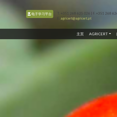
T. +351 268 625 026 | F. +351 268 6
电子学习平台
E.
agricert@agricert.pt
(CURRENT)
主页
AGRICERT