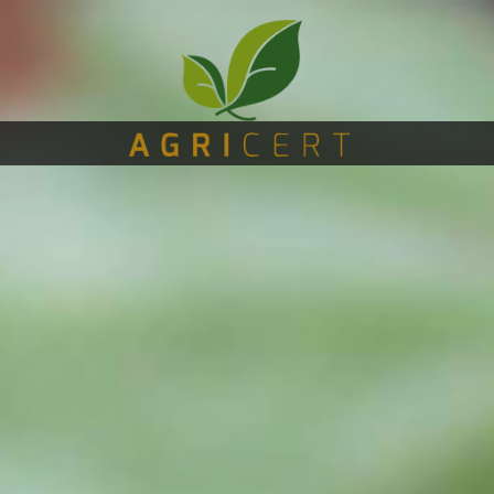
主
(CURRENT)
页
AGRICERT