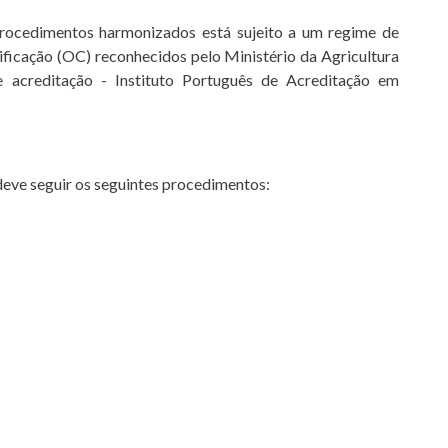
procedimentos harmonizados está sujeito a um regime de
ficação (OC) reconhecidos pelo Ministério da Agricultura
 acreditação - Instituto Português de Acreditação em
deve seguir os seguintes procedimentos:
rio Preliminar para o Controlo e Certificação”; (fazer
io do documento preenchido da alínea anterior ;
or parte do operador ao OC;
or;
ficação à autoridade competente através
/modo-de-producao-biologico
;
olheita de amostras de produtos/fatores de produção,
vio;