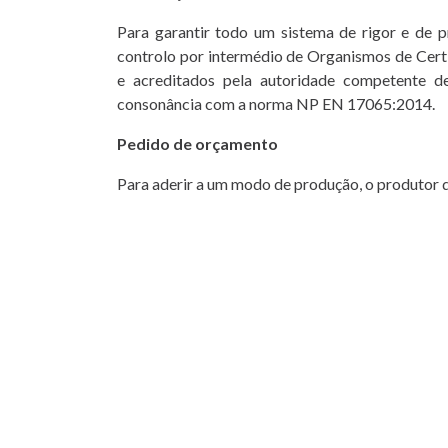
Para garantir todo um sistema de rigor e de 
controlo por intermédio de Organismos de Certi
e acreditados pela autoridade competente de
consonância com a norma NP EN 17065:2014.
Pedido de orçamento
Para aderir a um modo de produção, o produtor 
Preenchimento e devolução do “Questioná
modelo on line)
Orçamento enviado pela Agricert, após env
Comunicação da aceitação do orçamento p
Celebração de contrato entre OC e operad
Marcação de controlo e noti
de
https://www.dgadr.gov.pt/sustentavel
Controlos anuais de acompanhamento, c
controlos aleatórios com ou sem aviso pré
Emissão/renovação de certificado.