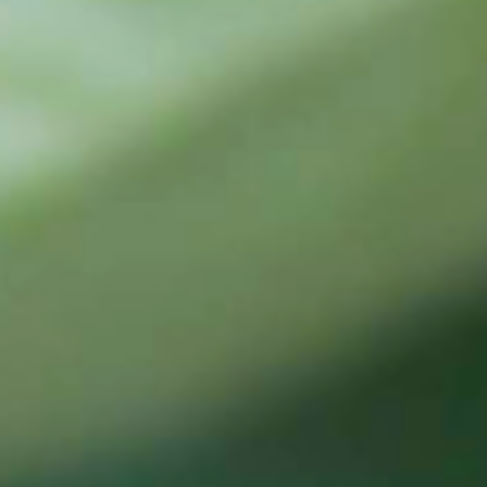
控
制
和
认
证
检
查
成
形
新
闻
项
目