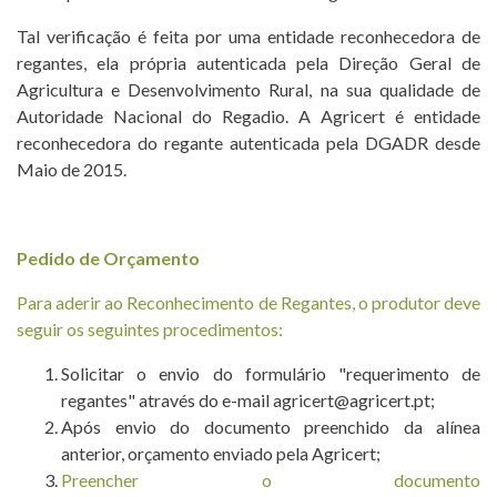
和
Tal verificação é feita por uma entidade reconhecedora de
认
regantes, ela própria autenticada pela Direção Geral de
证
Agricultura e Desenvolvimento Rural, na sua qualidade de
Autoridade Nacional do Regadio. A Agricert é entidade
检
reconhecedora do regante autenticada pela DGADR desde
查
Maio de 2015.
成
形
Pedido de Orçamento
新
Para aderir ao Reconhecimento de Regantes, o produtor deve
seguir os seguintes procedimentos:
闻
Solicitar o envio do formulário "requerimento de
项
regantes" através do e-mail agricert@agricert.pt;
目
Após envio do documento preenchido da alínea
anterior, orçamento enviado pela Agricert;
联
Preencher o documento