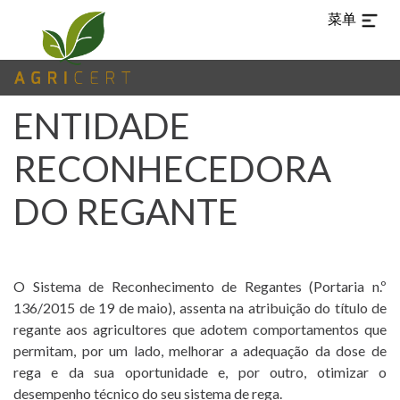
菜单
ENTIDADE
RECONHECEDORA
TUR
ARA
EN
ES
PT
ZH-
白
CN
痴
DO REGANTE
主
(CURRENT)
页
O Sistema de Reconhecimento de Regantes (Portaria n.º
136/2015 de 19 de maio), assenta na atribuição do título de
AGRICERT
regante aos agricultores que adotem comportamentos que
permitam, por um lado, melhorar a adequação da dose de
控
rega e da sua oportunidade e, por outro, otimizar o
制
desempenho técnico do seu sistema de rega.