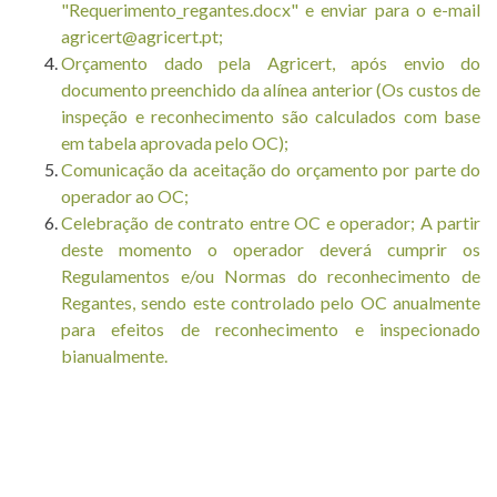
系
"
Requerimento_regantes.docx
" e enviar para o e-mail
人
agricert@agricert.pt;
Orçamento dado pela Agricert, após envio do
电
documento preenchido da alínea anterior (Os custos de
T. +351 268 625 026 | F.
inspeção e reconhecimento são calculados com base
子
+351 268 626 546 | E.
em tabela aprovada pelo OC);
学
Comunicação da aceitação do orçamento por parte do
agricert@agricert.pt
习
operador ao OC;
平
Celebração de contrato entre OC e operador;
A partir
deste momento o operador deverá cumprir os
台
Regulamentos e/ou Normas do reconhecimento de
Regantes, sendo este controlado pelo OC anualmente
para efeitos de reconhecimento e inspecionado
bianualmente.