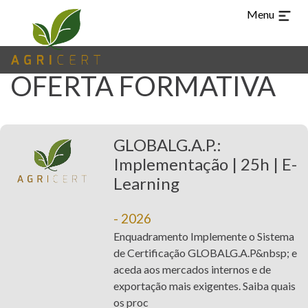
Menu
OFERTA FORMATIVA
TUR
CHI
ARA
EN
ES
PT
IDIOMAS
GLOBALG.A.P.:
(CURRENT)
HOME
Implementação | 25h | E-
Learning
AGRICERT
CONTROLO E
- 2026
CERTIFICAÇÃO
Enquadramento Implemente o Sistema
de Certificação GLOBALG.A.P&nbsp; e
INSPEÇÃO
aceda aos mercados internos e de
exportação mais exigentes. Saiba quais
FORMAÇÃO
os proc