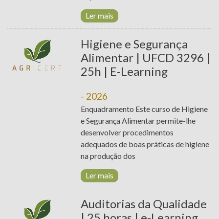
Ler mais
NOTÍCIAS
PROJETOS
Higiene e Segurança
Alimentar | UFCD 3296 |
CONTACTOS
25h | E-Learning
T. +351 268 625 026 | F.
PLATAFORMA
+351 268 626 546 | E.
- 2026
DE E-
agricert@agricert.pt
Enquadramento Este curso de Higiene
LEARNING
e Segurança Alimentar permite-lhe
desenvolver procedimentos
adequados de boas práticas de higiene
na produção dos
Ler mais
Auditorias da Qualidade
| 25 horas | e-Learning