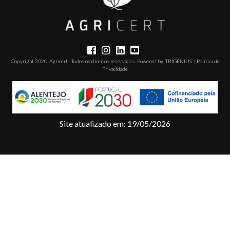
PROJETOS
CONTACTOS
PLATAFORMA
DE E-
Copyright 2020. Agricert - Todos os direitos reservados. Powered by:
TRIGÉNIUS
. |
Política de
Privacidade
LEARNING
T. +351 268 625 026 | F.
+351 268 626 546 | E.
agricert@agricert.pt
Site atualizado em: 19/05/2026