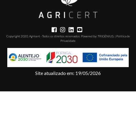
PROJETOS
CONTACTOS
PLATAFORMA
DE E-
Copyright 2020. Agricert - Todos os direitos reservados. Powered by:
TRIGÉNIUS
. |
Política de
Privacidade
LEARNING
T. +351 268 625 026 | F.
+351 268 626 546 | E.
agricert@agricert.pt
Site atualizado em: 19/05/2026