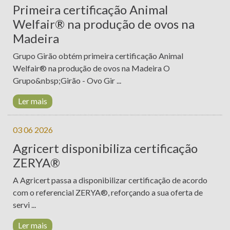
Primeira certificação Animal
FORMAÇÃO
Welfair® na produção de ovos na
NOTÍCIAS
Madeira
Grupo Girão obtém primeira certificação Animal
PROJETOS
Welfair® na produção de ovos na Madeira O
CONTACTOS
Grupo&nbsp;Girão - Ovo Gir ...
T. +351 268 625 026 | F.
+351 268 626 546 | E.
Ler mais
PLATAFORMA
agricert@agricert.pt
DE E-
03 06 2026
LEARNING
Agricert disponibiliza certificação
ZERYA®
A Agricert passa a disponibilizar certificação de acordo
com o referencial ZERYA®, reforçando a sua oferta de
servi ...
Ler mais