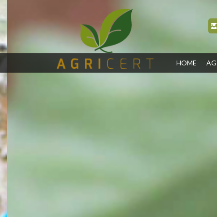
(CURR
HOME
AG
(CURRENT)
HOME
AGRICERT
CONTROLO E
CERTIFICAÇÃO
INSPEÇÃO