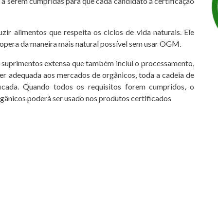
s a serem cumpridas para que cada candidato á certificação
ir alimentos que respeita os ciclos de vida naturais. Ele
opera da maneira mais natural possível sem usar OGM.
e suprimentos extensa que também inclui o processamento,
 ser adequada aos mercados de orgânicos, toda a cadeia de
ificada. Quando todos os requisitos forem cumpridos, o
orgânicos poderá ser usado nos produtos certificados
deve seguir os seguintes procedimentos:
ura através do e-mail agricert@agricert.pt;
nea anterior, orçamento enviado pela Agricert;
or parte do operador ao OC;
or;