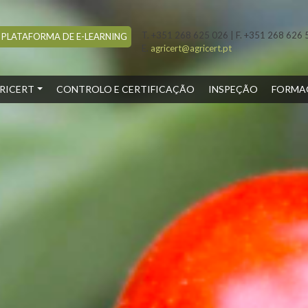
T. +351 268 625 026 | F. +351 268 626 
PLATAFORMA DE E-LEARNING
E.
agricert@agricert.pt
ENT)
RICERT
CONTROLO E CERTIFICAÇÃO
INSPEÇÃO
FORMA