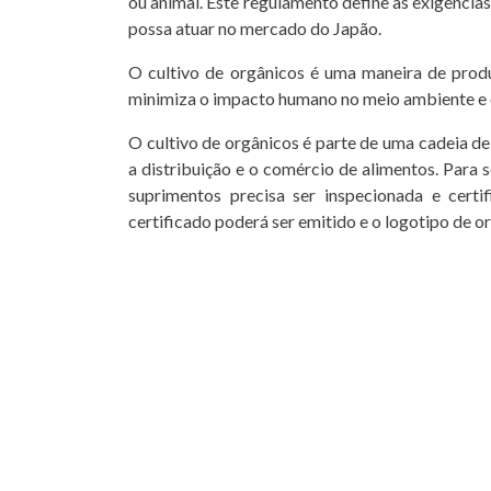
ou animal. Este regulamento define as exigência
possa atuar no mercado do Japão.
O cultivo de orgânicos é uma maneira de produz
minimiza o impacto humano no meio ambiente e 
O cultivo de orgânicos é parte de uma cadeia d
a distribuição e o comércio de alimentos. Para
suprimentos precisa ser inspecionada e cert
certificado poderá ser emitido e o logotipo de 
Pedido de orçamento
Para aderir a um modo de produção, o produtor 
Solicitar o envio do formulário de candidat
Após envio do documento preenchido da alí
Comunicação da aceitação do orçamento p
Celebração de contrato entre OC e operad