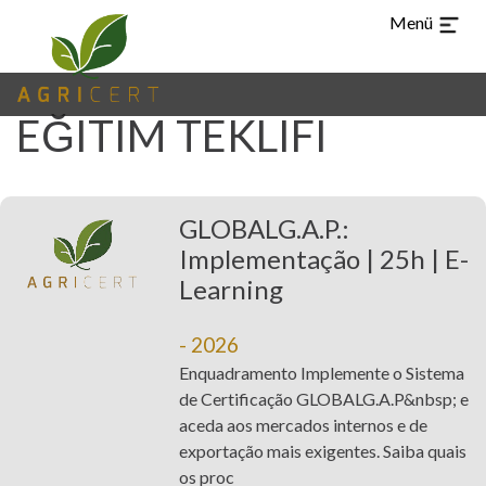
Menü
EĞITIM TEKLIFI
CHI
ARA
EN
ES
PT
TR
DIL
GLOBALG.A.P.:
ANA
Implementação | 25h | E-
(CURRENT)
SAYFASI
Learning
AGRICERT
- 2026
KONTROL VE
Enquadramento Implemente o Sistema
de Certificação GLOBALG.A.P&nbsp; e
SERTIFIKASYON
aceda aos mercados internos e de
exportação mais exigentes. Saiba quais
DENETLEME
os proc