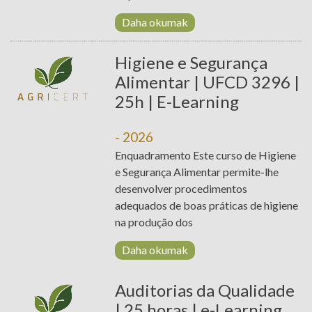
ÖĞRENIM
Daha okumak
HABERLER
Higiene e Segurança
PROJELER
Alimentar | UFCD 3296 |
25h | E-Learning
BAĞLANTILARINI
T. +351 268 625 026 | F.
+351 268 626 546 | E.
- 2026
E-ÖĞRENME
agricert@agricert.pt
Enquadramento Este curso de Higiene
PLATFORMU
e Segurança Alimentar permite-lhe
desenvolver procedimentos
adequados de boas práticas de higiene
na produção dos
Daha okumak
Auditorias da Qualidade
| 25 horas | e-Learning