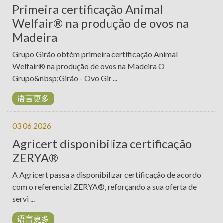
认
Primeira certificação Animal
Welfair® na produção de ovos na
证
Madeira
检
Grupo Girão obtém primeira certificação Animal
查
Welfair® na produção de ovos na Madeira O
Grupo&nbsp;Girão - Ovo Gir ...
成
形
语言更多
新
03 06 2026
闻
Agricert disponibiliza certificação
ZERYA®
项
目
A Agricert passa a disponibilizar certificação de acordo
com o referencial ZERYA®, reforçando a sua oferta de
联
servi ...
系
语言更多