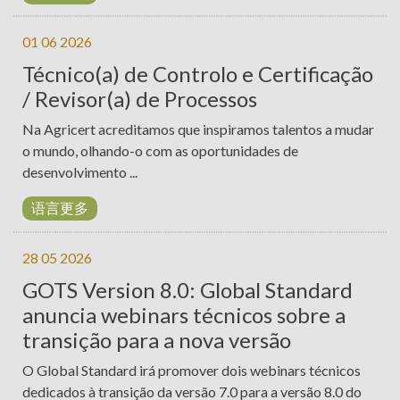
人
01 06 2026
电
Técnico(a) de Controlo e Certificação
子
T. +351 268 625 026 | F.
/ Revisor(a) de Processos
学
+351 268 626 546 | E.
习
Na Agricert acreditamos que inspiramos talentos a mudar
agricert@agricert.pt
o mundo, olhando-o com as oportunidades de
平
desenvolvimento ...
台
语言更多
28 05 2026
GOTS Version 8.0: Global Standard
anuncia webinars técnicos sobre a
transição para a nova versão
O Global Standard irá promover dois webinars técnicos
dedicados à transição da versão 7.0 para a versão 8.0 do