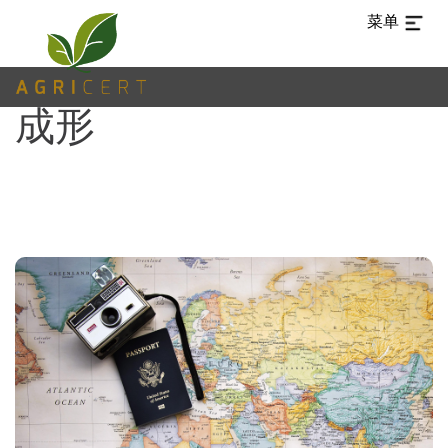
菜单
成形
TUR
ARA
EN
ES
PT
ZH-
白
CN
痴
主
(CURRENT)
页