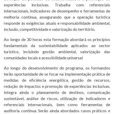
experiências inclusivas. Trabalha com referenciais
目
internacionais, indicadores de desempenho e ferramentas de
melhoria contínua, assegurando que a operação turística
联
responde às exigências atuais e responsabilidade ambiental,
系
T. +351 268 625 026 | F.
inclusão, competitividade e valorização do território.
+351 268 626 546 | E.
人
Ao longo de 30 horas esta formação abordará os princípios
agricert@agricert.pt
电
fundamentais da sustentabilidade aplicados ao sector
turístico, incluindo gestão ambiental, valorização das
子
comunidades locais e acessibilidade universal
学
习
Ao longo do desenvolvimento do programa, os formandos
terão oportunidade de se focar na implementação prática de
平
medidas de eficiência energética, gestão de recursos,
台
redução de impactos e promoção de experiências inclusivas.
Integra ainda o planeamento de destinos, comunicação
sustentável, análise de riscos, utilização de indicadores e
referenciais internacionais, bem como ferramentas de
auditoria contínua. Serão ainda abordados casos práticos e