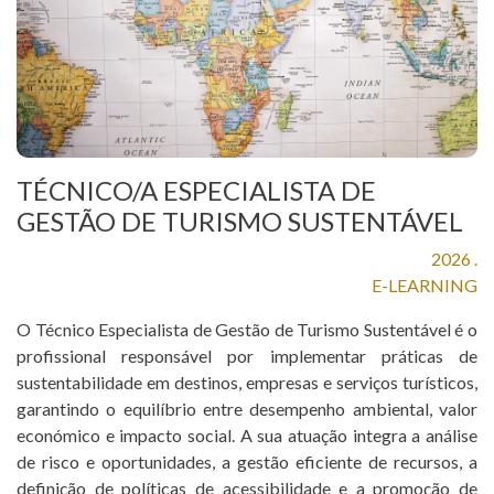
AGRICERT
控
制
和
认
证
TÉCNICO/A ESPECIALISTA DE
GESTÃO DE TURISMO SUSTENTÁVEL
检
2026 .
查
E-LEARNING
成
O Técnico Especialista de Gestão de Turismo Sustentável é o
形
profissional responsável por implementar práticas de
sustentabilidade em destinos, empresas e serviços turísticos,
新
garantindo o equilíbrio entre desempenho ambiental, valor
económico e impacto social. A sua atuação integra a análise
闻
de risco e oportunidades, a gestão eficiente de recursos, a
项
definição de políticas de acessibilidade e a promoção de