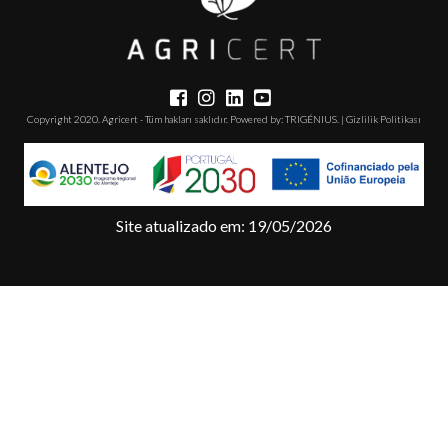
PROJELER
BAĞLANTILARINI
E-ÖĞRENME
Copyright 2020. Agricert - Tüm hakları saklıdır. Powered by:
TRIGÉNIUS
. |
Gizlilik Politikası
PLATFORMU
T. +351 268 625 026 | F.
+351 268 626 546 | E.
agricert@agricert.pt
Site atualizado em: 19/05/2026