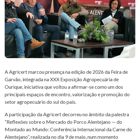
KONTROL VE
SERTIFIKASYON
DENETLEME
ÖĞRENIM
T. +351 268 625 026 | F.
+351 268 626 546 | E.
HABERLER
agricert@agricert.pt
A Agricert marcou presença na edição de 2026 da Feira de
PROJELER
Garvão, integrada na XXX Exposição Agropecuária de
Ourique, iniciativa que voltou a afirmar-se como um dos
BAĞLANTILARINI
principais espaços de encontro, valorização e promoção do
setor agropecuário do sul do país.
E-ÖĞRENME
A participação da Agricert decorreu no âmbito da palestra
PLATFORMU
“Reflexões sobre o Mercado do Porco Alentejano — do
Montado ao Mundo: Conferência Internacional da Carne do
Alentejano”, realizada no dia 9 de maio, num momento