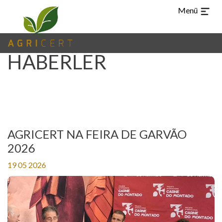
Menü
HABERLER
AGRICERT NA FEIRA DE GARVÃO
CHI
ARA
EN
ES
PT
TR
DIL
2026
19 05 2026
ANA
(CURRENT)
SAYFASI
AGRICERT