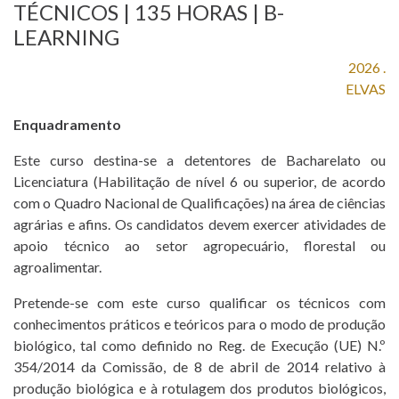
TÉCNICOS | 135 HORAS | B-
AGRICERT
LEARNING
KONTROL VE
2026 .
SERTIFIKASYON
ELVAS
DENETLEME
Enquadramento
T. +351 268 625 026 | F.
Este curso destina-se a detentores de Bacharelato ou
ÖĞRENIM
+351 268 626 546 | E.
Licenciatura (Habilitação de nível 6 ou superior, de acordo
agricert@agricert.pt
com o Quadro Nacional de Qualificações) na área de ciências
HABERLER
agrárias e afins. Os candidatos devem exercer atividades de
apoio técnico ao setor agropecuário, florestal ou
PROJELER
agroalimentar.
BAĞLANTILARINI
Pretende-se com este curso qualificar os técnicos com
conhecimentos práticos e teóricos para o modo de produção
E-ÖĞRENME
biológico, tal como definido no Reg. de Execução (UE) N.º
PLATFORMU
354/2014 da Comissão, de 8 de abril de 2014 relativo à
produção biológica e à rotulagem dos produtos biológicos,