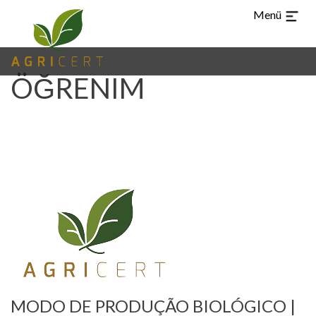
Menü
ÖĞRENIM
CHI
ARA
EN
ES
PT
TR
DIL
ANA
(CURRENT)
SAYFASI
MODO DE PRODUÇÃO BIOLÓGICO |