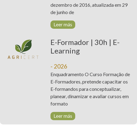
NOTICIAS
dezembro de 2016, atualizada em 29
de junho de
PROYECTOS
Leer más
CONTACTOS
E-Formador | 30h | E-
PLATAFORMA
Learning
T. +351 268 625 026 | F.
DE E-
+351 268 626 546 | E.
LEARNING
- 2026
agricert@agricert.pt
Enquadramento O Curso Formação de
E-Formadores, pretende capacitar os
E-formandos para conceptualizar,
planear, dinamizar e avaliar cursos em
formato
Leer más