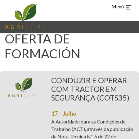
Menú
OFERTA DE
TUR
CHI
ARA
EN
PT
ES
IDIOMAS
FORMACIÓN
(CURRENT)
HOME
AGRICERT
CONDUZIR E OPERAR
COM TRACTOR EM
CONTROL Y
SEGURANÇA (COTS35)
CERTIFICACIÓN
INSPECCIÓN
17 - Julho
A Autoridade para as Condições do
CURSOS
Trabalho (ACT), através da publicação
da Nota Técnica N.º 6 de 22 de