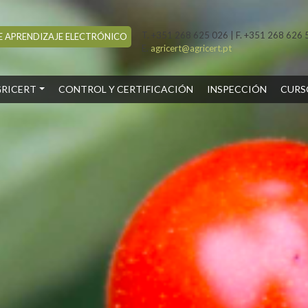
T. +351 268 625 026 | F. +351 268 626 
 APRENDIZAJE ELECTRÓNICO
E.
agricert@agricert.pt
RENT)
RICERT
CONTROL Y CERTIFICACIÓN
INSPECCIÓN
CURS