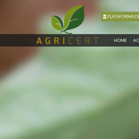
PLATAFORMA DE
(CUR
HOME
AG
(CURRENT)
HOME
AGRICERT
CONTROL Y
CERTIFICACIÓN
INSPECCIÓN
CURSOS