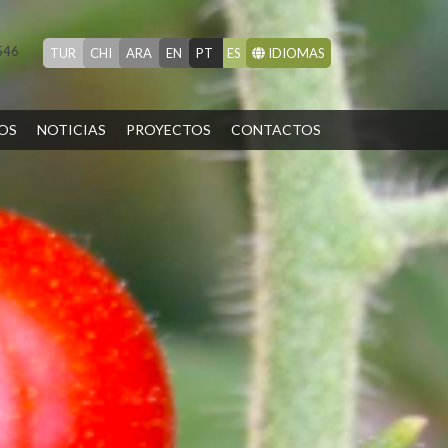
546
TUR
CHI
ARA
EN
PT
ES
IDIOMAS
OS
NOTICIAS
PROYECTOS
CONTACTOS