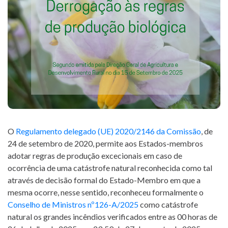
(CURRENT)
HOME
AGRICERT
CONTROL Y
CERTIFICACIÓN
T. +351 268 625 026 | F.
+351 268 626 546 | E.
INSPECCIÓN
agricert@agricert.pt
CURSOS
O
Regulamento delegado (UE) 2020/2146 da Comissão
, de
NOTICIAS
24 de setembro de 2020, permite aos Estados-membros
adotar regras de produção excecionais em caso de
PROYECTOS
ocorrência de uma catástrofe natural reconhecida como tal
através de decisão formal do Estado-Membro em que a
CONTACTOS
mesma ocorre, nesse sentido, reconheceu formalmente o
Conselho de Ministros nº126-A/2025
como catástrofe
PLATAFORMA
natural os grandes incêndios verificados entre as 00 horas de