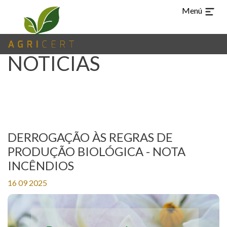
Menú
NOTICIAS
DERROGAÇÃO ÀS REGRAS DE
PRODUÇÃO BIOLÓGICA - NOTA
INCÊNDIOS
16 09 2025
TUR
CHI
ARA
EN
PT
ES
IDIOMAS