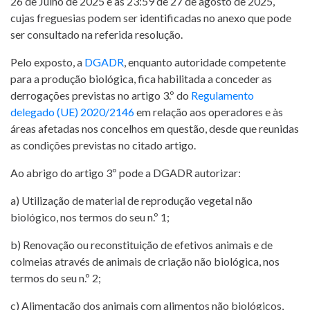
DE E-
26 de Julho de 2025 e as 23:59 de 27 de agosto de 2025,
cujas freguesias podem ser identificadas no anexo que pode
LEARNING
ser consultado na referida resolução.
Pelo exposto, a
DGADR
, enquanto autoridade competente
para a produção biológica, fica habilitada a conceder as
derrogações previstas no artigo 3.º do
Regulamento
delegado (UE) 2020/2146
em relação aos operadores e às
áreas afetadas nos concelhos em questão, desde que reunidas
as condições previstas no citado artigo.
Ao abrigo do artigo 3º pode a DGADR autorizar:
a) Utilização de material de reprodução vegetal não
biológico, nos termos do seu n.º 1;
b) Renovação ou reconstituição de efetivos animais e de
colmeias através de animais de criação não biológica, nos
termos do seu n.º 2;
c) Alimentação dos animais com alimentos não biológicos,