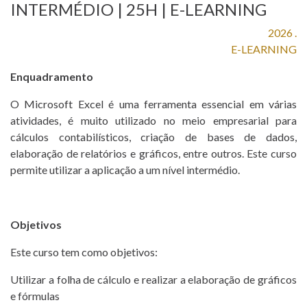
INTERMÉDIO | 25H | E-LEARNING
CONTROL Y
2026 .
CERTIFICACIÓN
E-LEARNING
INSPECCIÓN
Enquadramento
CURSOS
O Microsoft Excel é uma ferramenta essencial em várias
T. +351 268 625 026 | F.
atividades, é muito utilizado no meio empresarial para
+351 268 626 546 | E.
NOTICIAS
cálculos contabilísticos, criação de bases de dados,
agricert@agricert.pt
elaboração de relatórios e gráficos, entre outros. Este curso
PROYECTOS
permite utilizar a aplicação a um nível intermédio.
CONTACTOS
Objetivos
PLATAFORMA
DE E-
Este curso tem como objetivos:
LEARNING
Utilizar a folha de cálculo e realizar a elaboração de gráficos
e fórmulas