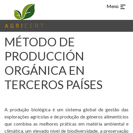
Menú
MÉTODO DE
PRODUCCIÓN
ORGÁNICA EN
TERCEROS PAÍSES
TUR
CHI
ARA
EN
PT
ES
IDIOMAS
A produção biológica é um sistema global de gestão das
explorações agrícolas e de produção de géneros alimentícios
(CURRENT)
HOME
que combina as melhores práticas em matéria ambiental e
climática, um elevado nível de biodiversidade, a preservação