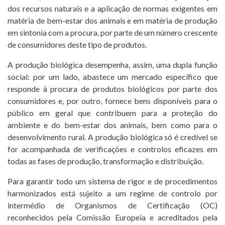
AGRICERT
dos recursos naturais e a aplicação de normas exigentes em
matéria de bem-estar dos animais e em matéria de produção
CONTROL Y
em sintonia com a procura, por parte de um número crescente
de consumidores deste tipo de produtos.
CERTIFICACIÓN
A produção biológica desempenha, assim, uma dupla função
INSPECCIÓN
social: por um lado, abastece um mercado específico que
T. +351 268 625 026 | F.
responde à procura de produtos biológicos por parte dos
CURSOS
+351 268 626 546 | E.
consumidores e, por outro, fornece bens disponíveis para o
agricert@agricert.pt
público em geral que contribuem para a proteção do
NOTICIAS
ambiente e do bem-estar dos animais, bem como para o
desenvolvimento rural. A produção biológica só é credível se
PROYECTOS
for acompanhada de verificações e controlos eficazes em
CONTACTOS
todas as fases de produção, transformação e distribuição.
Para garantir todo um sistema de rigor e de procedimentos
PLATAFORMA
harmonizados está sujeito a um regime de controlo por
DE E-
intermédio de Organismos de Certificação (OC)
LEARNING
reconhecidos pela Comissão Europeia e acreditados pela