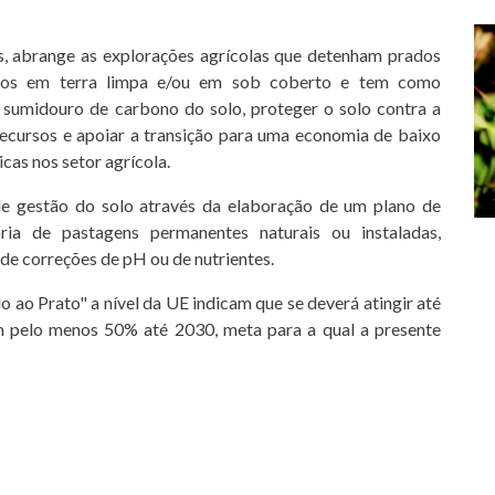
s, abrange as explorações agrícolas que detenham prados
ados em terra limpa e/ou em sob coberto e tem como
e sumidouro de carbono do solo, proteger o solo contra a
recursos e apoiar a transição para uma economia de baixo
icas nos setor agrícola.
de gestão do solo através da elaboração de um plano de
ria de pastagens permanentes naturais ou instaladas,
de correções de pH ou de nutrientes.
 ao Prato" a nível da UE indicam que se deverá atingir até
m pelo menos 50% até 2030, meta para a qual a presente
deve seguir os seguintes procedimentos:
ura através do e-mail agricert@agricert.pt;