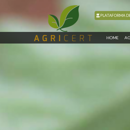
PLATAFORMA DE
(CUR
HOME
AG
(CURRENT)
HOME
AGRICERT
CONTROL Y
CERTIFICACIÓN
INSPECCIÓN