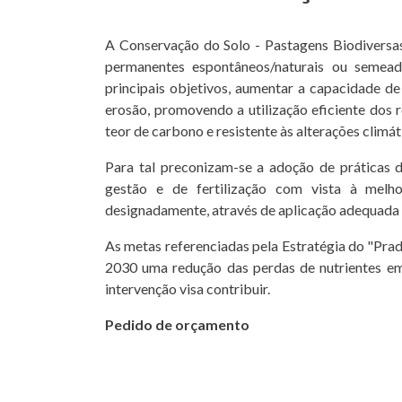
A Conservação do Solo - Pastagens Biodiversa
permanentes espontâneos/naturais ou seme
principais objetivos, aumentar a capacidade d
erosão, promovendo a utilização eficiente dos 
teor de carbono e resistente às alterações climát
Para tal preconizam-se a adoção de práticas 
gestão e de fertilização com vista à melho
designadamente, através de aplicação adequada 
As metas referenciadas pela Estratégia do "Prado
2030 uma redução das perdas de nutrientes e
intervenção visa contribuir.
Pedido de orçamento
Para aderir a um modo de produção, o produtor 
Solicitar o envio do formulário de candidat