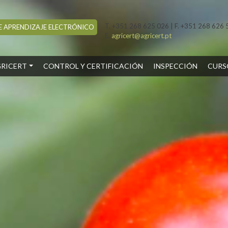
T. +351 268 625 026 | F. +351 268 626 
 APRENDIZAJE ELECTRÓNICO
E.
agricert@agricert.pt
RENT)
RICERT
CONTROL Y CERTIFICACIÓN
INSPECCIÓN
CURS