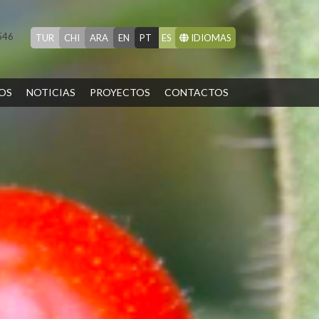
546
TUR
CHI
ARA
EN
PT
ES
IDIOMAS
OS
NOTICIAS
PROYECTOS
CONTACTOS