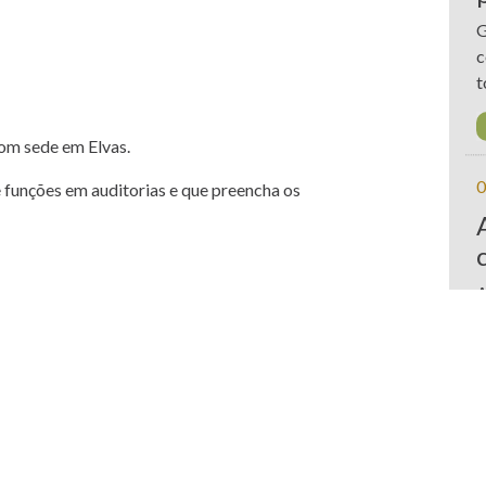
G
c
t
om sede em Elvas.
0
unções em auditorias e que preencha os
A
w
s
0
 do país;