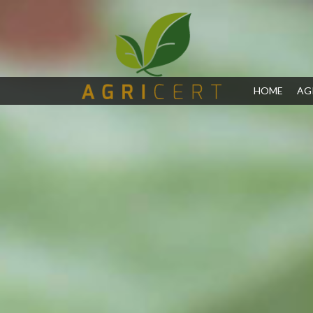
(CURR
HOME
AG
(CURRENT)
HOME
AGRICERT
CONTROL AND
CERTIFICATION