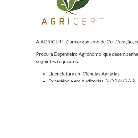
A AGRICERT, é um organismo de Certificação, c
Procura Engenheiro Agrónomo, que desempenhe f
seguintes requisitos:
Licenciatura em Ciências Agrárias
Experiência em Auditorias GLOBALG.A.P.
Preferencialmente fluente em Inglês;
Responsabilidade;
Dinamismo;
Autonomia;
Trabalho em equipa;
Capacidade de gestão de tempo;
Possibilidade de Deslocações dentro e fora