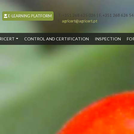
T. +351 268 625 026 | F. +351 268 626 5
E-LEARNING PLATFORM
E.
agricert@agricert.pt
ENT)
RICERT
CONTROL AND CERTIFICATION
INSPECTION
FO