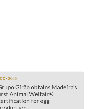
0 07 2026
Grupo Girão obtains Madeira’s
first Animal Welfair®
certification for egg
production