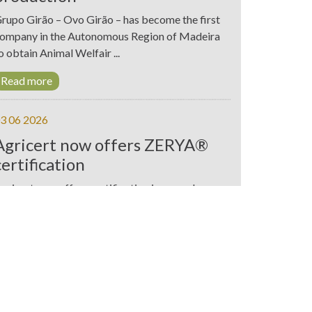
rupo Girão – Ovo Girão – has become the first
ompany in the Autonomous Region of Madeira
o obtain Animal Welfair ...
Read more
3 06 2026
Agricert now offers ZERYA®
certification
gricert now offers certification in accordance
ith the ZERYA® standard, further
trengthening its service portfol ...
Read more
1 06 2026