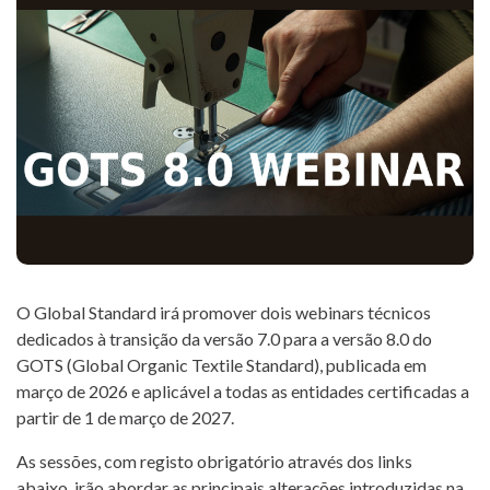
التحكم
والاعتماد
تقتيش
التشكيل
أخبار
T. +351 268 625 026 | F.
المشاريع
+351 268 626 546 | E.
جهات
agricert@agricert.pt
O Global Standard irá promover dois webinars técnicos
الاتصال
dedicados à transição da versão 7.0 para a versão 8.0 do
GOTS (Global Organic Textile Standard), publicada em
منصة
março de 2026 e aplicável a todas as entidades certificadas a
التعلم
partir de 1 de março de 2027.
الإلكتروني
As sessões, com registo obrigatório através dos links
abaixo, irão abordar as principais alterações introduzidas na