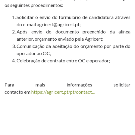
التشكيل
os seguintes procedimentos:
أخبار
Solicitar o envio do formulário de candidatura através
do e-mail agricert@agricert.pt;
المشاريع
Após envio do documento preenchido da alínea
anterior, orçamento enviado pela Agricert;
جهات
Comunicação da aceitação do orçamento por parte do
الاتصال
operador ao OC;
Celebração de contrato entre OC e operador;
منصة
T. +351 268 625 026 | F.
+351 268 626 546 | E.
التعلم
الإلكتروني
agricert@agricert.pt
Para mais informações solicitar
contacto em
https://agricert.pt/pt/contact...