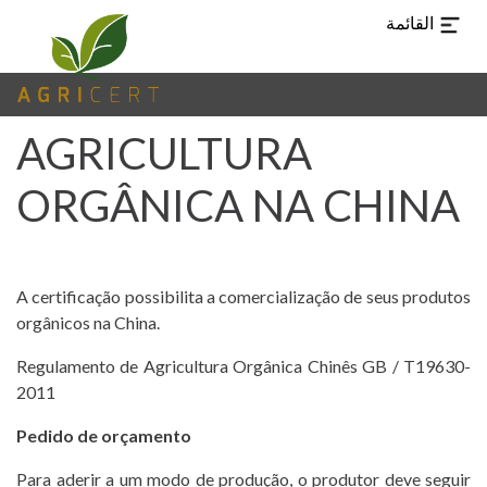
القائمة
AGRICULTURA
TUR
CHI
EN
ES
PT
AR
اللغات
ORGÂNICA NA CHINA
صفحة
(CURRENT)
استقبال
A certificação possibilita a comercialização de seus produtos
AGRICERT
orgânicos na China.
التحكم
Regulamento de Agricultura Orgânica Chinês GB / T19630-
2011
والاعتماد
Pedido de orçamento
تقتيش
Para aderir a um modo de produção, o produtor deve seguir