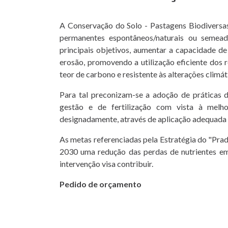
A Conservação do Solo - Pastagens Biodiversa
permanentes espontâneos/naturais ou seme
principais objetivos, aumentar a capacidade d
erosão, promovendo a utilização eficiente dos 
teor de carbono e resistente às alterações climát
Para tal preconizam-se a adoção de práticas 
gestão e de fertilização com vista à melho
designadamente, através de aplicação adequada 
As metas referenciadas pela Estratégia do "Prado
2030 uma redução das perdas de nutrientes e
intervenção visa contribuir.
Pedido de orçamento
Para aderir a um modo de produção, o produtor 
Solicitar o envio do formulário de candidat