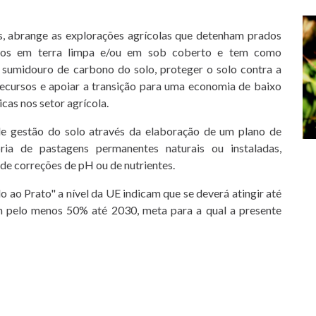
s, abrange as explorações agrícolas que detenham prados
ados em terra limpa e/ou em sob coberto e tem como
e sumidouro de carbono do solo, proteger o solo contra a
recursos e apoiar a transição para uma economia de baixo
icas nos setor agrícola.
de gestão do solo através da elaboração de um plano de
ria de pastagens permanentes naturais ou instaladas,
de correções de pH ou de nutrientes.
 ao Prato" a nível da UE indicam que se deverá atingir até
m pelo menos 50% até 2030, meta para a qual a presente
deve seguir os seguintes procedimentos:
ura através do e-mail agricert@agricert.pt;