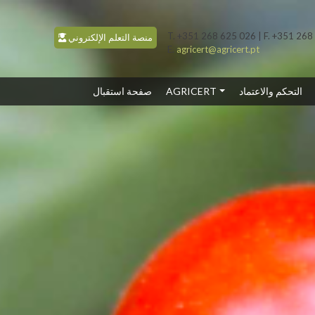
T. +351 268 625 026 | F. +351 26
منصة التعلم الإلكتروني
E.
agricert@agricert.pt
(CURRENT)
صفحة استقبال
AGRICERT
التحكم والاعتماد