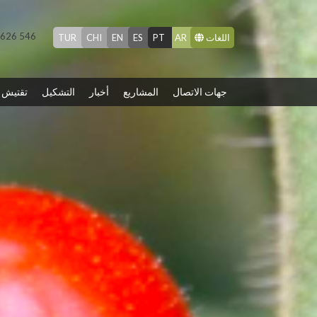
8 626 546
TUR
CHI
EN
ES
PT
AR
اللغات
جهات الاتصال
المشاريع
أخبار
التشكيل
تقتيش